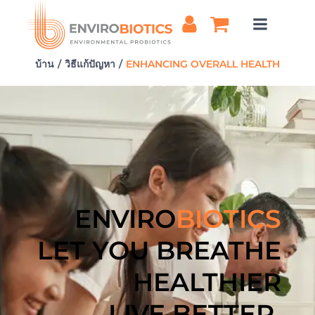
ข้าม
ไป
ยัง
เนื้อหา
บ้าน
วิธีแก้ปัญหา
ENHANCING OVERALL HEALTH
ENVIRO
BIOTICS
LET YOU BREATHE
HEALTHIER
LIVE BETTER