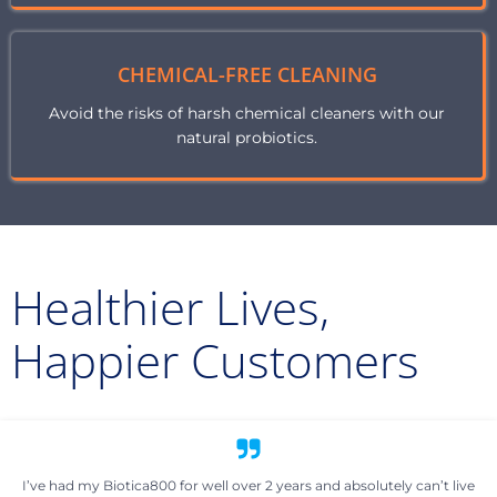
CHEMICAL-FREE CLEANING
Avoid the risks of harsh chemical cleaners with our
natural probiotics.
Healthier Lives,
Happier Customers
I’ve had my Biotica800 for well over 2 years and absolutely can’t live